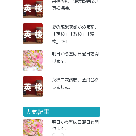
英検6級、7級新設発表！
英検協会。
夏の成果を確かめます、
「英検」「数検」「漢
検」で！
明日から塾は日曜日を開
けます。
英検二次試験、全員合格
しました。
人気記事
明日から塾は日曜日を開
けます。