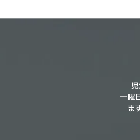
児
一曜
ま