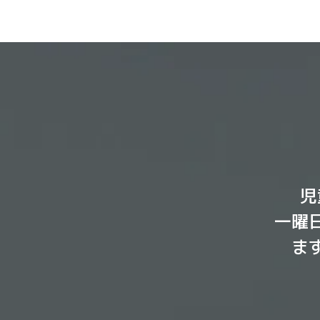
児
一曜
ま