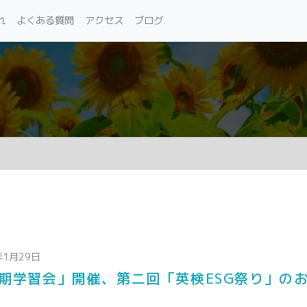
れ
よくある質問
アクセス
ブログ
年1月29日
期学習会」開催、第二回「英検ESG祭り」の