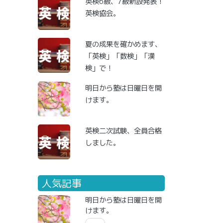
英検6級、7級新設発表！
英検協会。
夏の成果を確かめます、
「英検」「数検」「漢
検」で！
明日から塾は日曜日を開
けます。
英検二次試験、全員合格
しました。
人気記事
明日から塾は日曜日を開
けます。