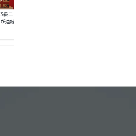
3級二
続けてひとつ下の児童も
2024年度第一回一
生が連続
英検３級二次試験に合格
験
。
です。