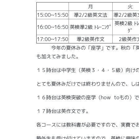
月
火
15:00~15:50
準2/2級英文法
準2/2級英
英検2級 ﾄﾚ
16:00~16:50
英検準2級 ﾄﾚｰﾆﾝｸﾞ
ｸﾞ
17:00~17:50
準2級英作文
2級英作
今年の夏休みの「座学」です。秋の「英検
も加えてみました。
１５時台は中学生（英検３・４・５級）向け
とても夏休みだけでは終わりませんので、し
１６時台は英検突破の座学（how toもの）
１７時台は英作文です。
各コースには教科書が必要ですので、実費で
塾外生も受け付けていますので、英検に興味