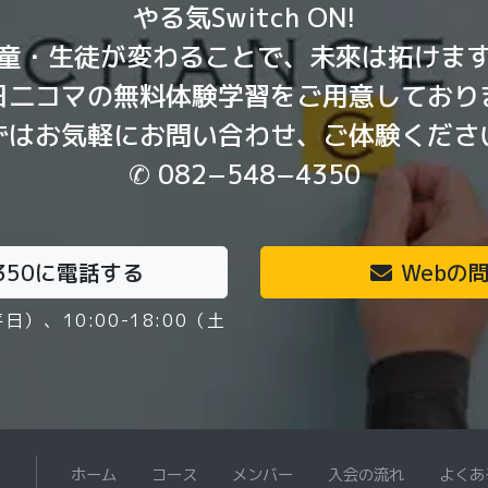
やる気Switch ON!
童・生徒が変わることで、未來は拓けま
日二コマの無料体験学習をご用意しており
ずはお気軽にお問い合わせ、ご体験くださ
✆ 082−548−4350
350
に電話する
Webの
平日）、10:00-18:00（土
）
ホーム
コース
メンバー
入会の流れ
よくあ