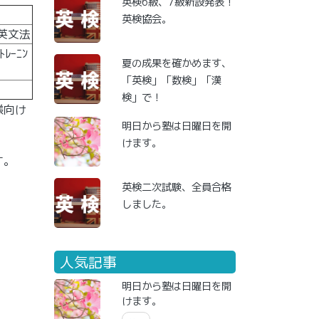
英検6級、7級新設発表！
英検協会。
級英文法
ﾚｰﾆﾝ
夏の成果を確かめます、
「英検」「数検」「漢
検」で！
様向け
明日から塾は日曜日を開
けます。
す。
英検二次試験、全員合格
しました。
人気記事
明日から塾は日曜日を開
けます。