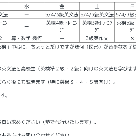
水
金
土
日
文法
ー
5/4/3級英文法
5/4/3級英文法
5/4/3
ｰﾆﾝ
英検4級 ﾄﾚｰﾆﾝ
英検3級ﾄﾚｰﾆﾝ
英検5級 ﾄ
ー
ｸﾞ
ｸﾞ
ｸﾞ
文
算・数学 幾何
ー
3級英作文
✕
」中心に、ちょっとだけですが幾何（図形）が苦手なお子
の英文法と高校生（英検準２級・２級）向けの英文法を学びま
ばらく後にも続きます（特に英検３・４・５級向け）。
です。
お買い求めください（塾で代行いたします）。
のある方はお問い合わせください。